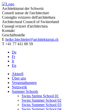
Architekturrat der Schweiz
Conseil suisse de l'architecture
Consiglio svizzero dell'architettura
Architectural Council of Switzerland
Cussegl svizzer d'architectura
Kontakt
Geschäftsstelle
E
heike.biechteler@architekturrat.ch
T +41 77 411 00 59
De
Fr
It
En
Aktuell
Über uns
Veranstaltungen
Netzwerk
Summer Schools
Swiss Spring School 01
Swiss Summer School 02
Swiss Summer School 03
Swiss Summer School 04