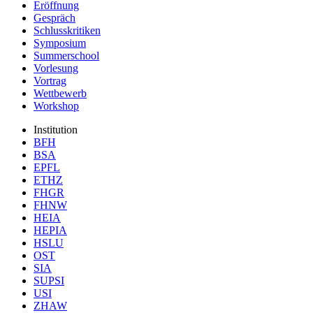
Eröffnung
Gespräch
Schlusskritiken
Symposium
Summerschool
Vorlesung
Vortrag
Wettbewerb
Workshop
Institution
BFH
BSA
EPFL
ETHZ
FHGR
FHNW
HEIA
HEPIA
HSLU
OST
SIA
SUPSI
USI
ZHAW