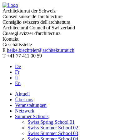
Architekturrat der Schweiz
Conseil suisse de l'architecture
Consiglio svizzero dell'architettura
Architectural Council of Switzerland
Cussegl svizzer d'architectura
Kontakt
Geschäftsstelle
E
heike.biechteler@architekturrat.ch
T +41 77 411 00 59
De
Fr
It
En
Aktuell
Über uns
Veranstaltungen
Netzwerk
Summer Schools
Swiss Spring School 01
Swiss Summer School 02
Swiss Summer School 03
Swiss Summer School 04