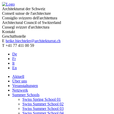
Architekturrat der Schweiz
Conseil suisse de l'architecture
Consiglio svizzero dell'architettura
Architectural Council of Switzerland
Cussegl svizzer d'architectura
Kontakt
Geschäftsstelle
E
heike.biechteler@architekturrat.ch
T +41 77 411 00 59
De
Fr
It
En
Aktuell
Über uns
Veranstaltungen
Netzwerk
Summer Schools
Swiss Spring School 01
Swiss Summer School 02
Swiss Summer School 03
Swiss Summer School 04