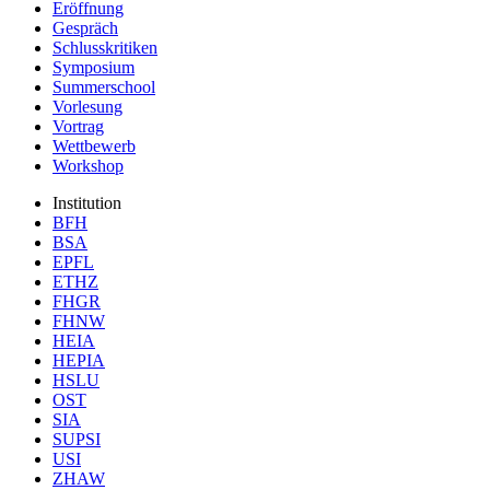
Eröffnung
Gespräch
Schlusskritiken
Symposium
Summerschool
Vorlesung
Vortrag
Wettbewerb
Workshop
Institution
BFH
BSA
EPFL
ETHZ
FHGR
FHNW
HEIA
HEPIA
HSLU
OST
SIA
SUPSI
USI
ZHAW