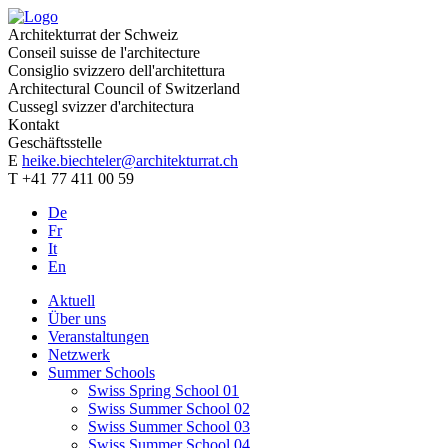
Architekturrat der Schweiz
Conseil suisse de l'architecture
Consiglio svizzero dell'architettura
Architectural Council of Switzerland
Cussegl svizzer d'architectura
Kontakt
Geschäftsstelle
E
heike.biechteler@architekturrat.ch
T +41 77 411 00 59
De
Fr
It
En
Aktuell
Über uns
Veranstaltungen
Netzwerk
Summer Schools
Swiss Spring School 01
Swiss Summer School 02
Swiss Summer School 03
Swiss Summer School 04