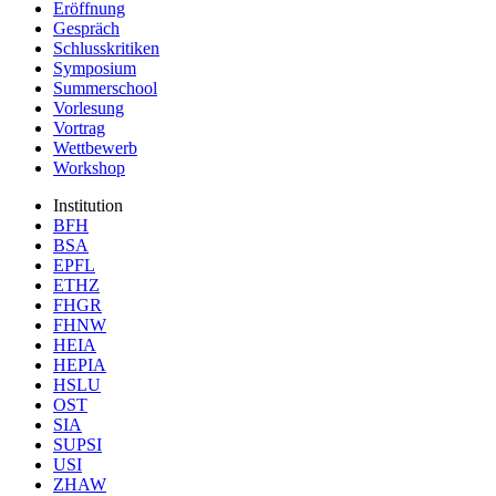
Eröffnung
Gespräch
Schlusskritiken
Symposium
Summerschool
Vorlesung
Vortrag
Wettbewerb
Workshop
Institution
BFH
BSA
EPFL
ETHZ
FHGR
FHNW
HEIA
HEPIA
HSLU
OST
SIA
SUPSI
USI
ZHAW