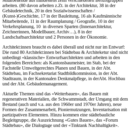
Mitarbeitende aus mindestens zehn verschiedenen Berufsgruppen
arbeiten. (80 davon arbeiten z.Zt. in der Architektur, 38 in der
Gebäudetechnik, 20 in den Sozialwissenschaften /
(Kunst-)Geschichte, 17 in der Bauleitung, 16 als Kaufmännische
Mitarbeitende, 11 in der Raumplanung / Geografie, 10 in der
Verkehrsplanung, 10 in diversen Sparten (Innenarchitektur,
Zeichnerinnen, Modellbauer, Archiv…), 8 in der
Landschaftsarchitektur und 2 Personen in der Ökonomie.
Architekt:innen braucht es dabei überall und nicht nur im Entwurf:
Die rund 80 Architekt:innen bei Städtebau & Architeketur sind nicht
unbedingt «klassische» Entwurfsarchitekten und arbeiten in den
folgenden Bereichen: als Kantonsbaumeister, im Stab, bei der
Fachstelle Umweltgerechtes Planen und Bauen, in der Abt.
Städtebau, im Fachsekretariat Stadtbildkommission, in der Abt.
Stadtraum, in der Kantonalen Denkmalpflege, in derAbt. Hochbau
und der Abt. Gebäudemanagement.
Aktuelle Themen sind das «Weiterbauen», das Bauen mit
regenerativen Materialien, die Schwammstadt, der Umgang mit dem
Bestand (auch und v.a. aus den 1960er und 1970er Jahren), neue
Formen der Zusammenarbeit, Pioniernutzungen, Inventarisation mit
partizipativen Elementen. Hinzu kommen eine städtebauliche
Begleitgruppe, die Auszeichnung «Gutes Bauen», das «Forum
Städtebau», die Dialogtage und der «Tinktank Nachhaltigkeit».