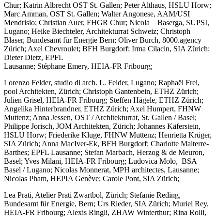
Chur; Katrin Albrecht OST St. Gallen; Peter Althaus, HSLU Horw;
Marc Amman, OST St. Gallen; Walter Angonese, AAM/USI
Mendrisio; Christian Auer, FHGR Chur; Nicola Baserga, SUPSI,
Lugano; Heike Biechteler, Architekturrat Schweiz; Christoph
Blaser, Bundesamt für Energie Bern; Oliver Burch, 8000.agency
Zürich; Axel Chevroulet; BFH Burgdorf; Irma Cilacin, SIA Zürich;
Dieter Dietz, EPFL
Lausanne; Stéphane Emery, HEIA-FR Fribourg;
Lorenzo Felder, studio di arch. L. Felder, Lugano; Raphaël Frei,
pool Architekten, Zürich; Christoph Gantenbein, ETHZ Zürich;
Julien Grisel, HEIA-FR Fribourg; Steffen Hägele, ETHZ Zürich;
Angelika Hinterbrandner, ETHZ Zürich; Axel Humpert, FHNW
Muttenz; Anna Jessen, OST / Architekturrat, St. Gallen / Basel;
Philippe Jorisch, JOM Architekten, Zürich; Johannes Käferstein,
HSLU Horw; Friederike Kluge, FHNW Muttenz; Henrietta Krüger,
SIA Zürich; Anna MacIver-Ek, BFH Burgdorf; Charlotte Malterre-
Barthes; EPFL Lausanne; Stefan Marbach, Herzog & de Meuron,
Basel; Yves Milani, HEIA-FR Fribourg; Ludovica Molo, BSA
Basel / Lugano; Nicolas Monnerat, MPH architectes, Lausanne;
Nicolas Pham, HEPIA Genève; Carole Pont, SIA Zürich;
Lea Prati, Atelier Prati Zwartbol, Zürich; Stefanie Reding,
Bundesamt für Energie, Bern; Urs Rieder, SIA Zürich; Muriel Rey,
HEIA-FR Fribourg; Alexis Ringli, ZHAW Winterthur; Rina Rolli,