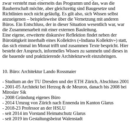
zwar versteht man einerseits das Programm und das, was die
Bauherrschaft möchte, aber gleichzeitig sind Baugesetze und
Richtlinien noch nicht geläufig. Es gilt also, sich Wissen selbst
anzueigenen – beispielsweise über die Vernetzung mit anderen
Büros. Ein Entschluss, der in dieser Situation wesentlich war, war
die Zusammenarbeit mit einer externen Bauleitung.
Eine eigene, erweiterte diskursive Reflektion findet neben der
Bürotätigkeit innerhalb eines Kollektivs («Indiana Kollektiv») statt,
das sich einmal im Monat trifft und zusammen Texte bespricht. Hier
besteht der Anspruch, informelles Wissen zu sammeln und dieses in
die bauende und praktizierende Architekturwelt einzubringen.
10. Büro: Architektur Lando Rossmaier
- Studium an der TU Dresden und der ETH Zürich, Abschluss 2001
- 2001-05 Architekt bei Herzog & de Meuron, danach bis 2008 bei
Miroslav Sik
- 2008 Gründung eigenes Büro
- 2014 Umzug von Zürich nach Ennenda im Kanton Glarus
- 2018-23 Professor an der HSLU
- seit 2014 im Vorstand Heimatschutz Glarus
- seit 2019 im Gestaltungsbeirat Walenstadt