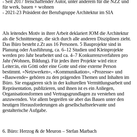
- Seit 2017 freischaffender Autor, unter anderem für die NZZ und
für werk, bauen + wohnen
- 2021-23 Präsident der Berufsgruppe Architektur im SIA
Als leitendes Motiv in ihrer Arbeit deklariert JOM die Architektur
als die Schnittmenge, die sich durch alle anderen Disziplinen zieht.
Das Büro besteht z.Zt aus 16 Personen. 5 Bauprojekte sind in
Planung oder Ausführung, ca. 6–12 Studien und Kleinprojekte
werden pro Jahr bearbeitet und ca. 4–7 Konkurrenzverfahren pro
Jahr (Wohnen, Bildung). Für jedes ihrer Projekte wird ein:e
Leiter:in, ein Götti oder eine Gotte und eine externe Person
bestimmt. «Netzwerken», «Kommunikation», «Prozesse» und
«Bauwende» gehören zu den prägenden Themen und Inhalten im
Büro. Sie engagieren sich in der kulturellen Vermittlungsarbeit und
Repräsentation, publizieren, und ihnen ist es ein Anliegen,
Organisationsformen und Vertragsgrundlagen zu verstehen und
anzuwenden. Vor allem begreifen sie aber das Bauen unter den
heutigen Herausforderungen als gesellschaftsrelevante und
gestalterische Aufgabe.
6. Büro: Herzog & de Meuron – Stefan Marbach