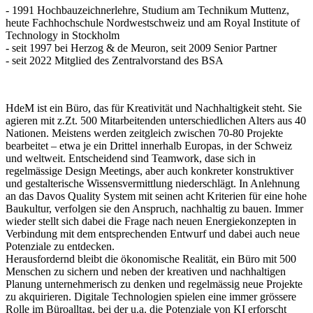
- 1991 Hochbauzeichnerlehre, Studium am Technikum Muttenz,
heute Fachhochschule Nordwestschweiz und am Royal Institute of
Technology in Stockholm
- seit 1997 bei Herzog & de Meuron, seit 2009 Senior Partner
- seit 2022 Mitglied des Zentralvorstand des BSA
HdeM ist ein Büro, das für Kreativität und Nachhaltigkeit steht. Sie
agieren mit z.Zt. 500 Mitarbeitenden unterschiedlichen Alters aus 40
Nationen. Meistens werden zeitgleich zwischen 70-80 Projekte
bearbeitet – etwa je ein Drittel innerhalb Europas, in der Schweiz
und weltweit. Entscheidend sind Teamwork, dase sich in
regelmässige Design Meetings, aber auch konkreter konstruktiver
und gestalterische Wissensvermittlung niederschlägt. In Anlehnung
an das Davos Quality System mit seinen acht Kriterien für eine hohe
Baukultur, verfolgen sie den Anspruch, nachhaltig zu bauen. Immer
wieder stellt sich dabei die Frage nach neuen Energiekonzepten in
Verbindung mit dem entsprechenden Entwurf und dabei auch neue
Potenziale zu entdecken.
Herausfordernd bleibt die ökonomische Realität, ein Büro mit 500
Menschen zu sichern und neben der kreativen und nachhaltigen
Planung unternehmerisch zu denken und regelmässig neue Projekte
zu akquirieren. Digitale Technologien spielen eine immer grössere
Rolle im Büroalltag, bei der u.a. die Potenziale von KI erforscht