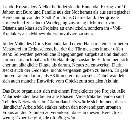
Lando Rossmaiers Atelier befindet sich in Ennenda. Er zog vor 10
Jahren mit Büro und Familie aus der Not heraus als aus strategischer
Berechnung von der Stadt Zürich ins Glarnerland. Der grösste
Unterschied zu seinem Werdegang zuvor lag nicht mehr von
Distanz aus klassisch Projekte zu entwickeln, sondern im «Voll-
Kontakt», als «Mitbewohner» involviert zu sein.
In der Mitte des Dorfs Ennenda fand er ein Haus mit einer früheren
Metzgerei im Erdgeschoss, bei der die Tür meistens immer offen
steht: So werden persönliche Begegnungen aufgebaut und dadurch
kommen manchmal auch Direktaufträge zustande. Er kümmert sich
eher um alltägliche Dinge als darum, Neues zu entwerfen. Darin
steckt auch der Gedanke, nichts vergessen gehen zu lassen. Es geht
ihm vor allem darum, als «Kümmerer» da zu sein. Dabei wandeln
sich auch manche Entwürfe vom Objekt zum sozialen Akt hin.
Das Büro organisiert sich mit einem Projektleiter pro Projekt. Alle
Mitarbeitenden bearbeiten alle Phasen. Viele Mitarbeitenden sind
Teil des Netzwerkes im Glarnerland. Es würde sich lohnen, dieses
‚ländliche’ Arbeitsfeld stärker neben den notwendigem urbanen
Fokus an den Schulen zu verankern, da es in diesem Bereich zu
wenig Expertise gibt, die oft nötig wäre.