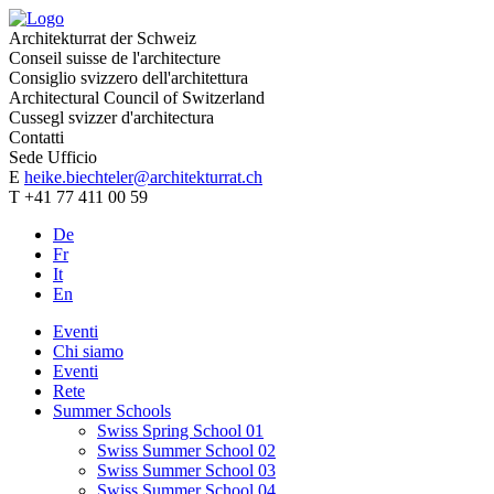
Architekturrat der Schweiz
Conseil suisse de l'architecture
Consiglio svizzero dell'architettura
Architectural Council of Switzerland
Cussegl svizzer d'architectura
Contatti
Sede Ufficio
E
heike.biechteler@architekturrat.ch
T +41 77 411 00 59
De
Fr
It
En
Eventi
Chi siamo
Eventi
Rete
Summer Schools
Swiss Spring School 01
Swiss Summer School 02
Swiss Summer School 03
Swiss Summer School 04