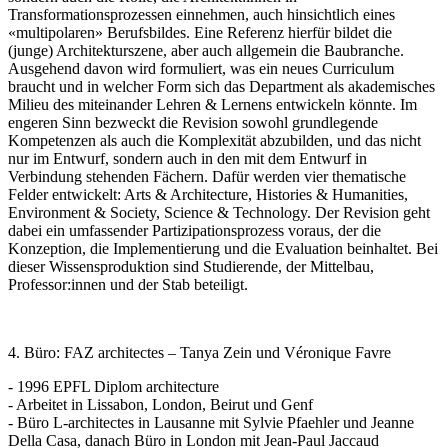
Transformationsprozessen einnehmen, auch hinsichtlich eines
«multipolaren» Berufsbildes. Eine Referenz hierfür bildet die
(junge) Architekturszene, aber auch allgemein die Baubranche.
Ausgehend davon wird formuliert, was ein neues Curriculum
braucht und in welcher Form sich das Department als akademisches
Milieu des miteinander Lehren & Lernens entwickeln könnte. Im
engeren Sinn bezweckt die Revision sowohl grundlegende
Kompetenzen als auch die Komplexität abzubilden, und das nicht
nur im Entwurf, sondern auch in den mit dem Entwurf in
Verbindung stehenden Fächern. Dafür werden vier thematische
Felder entwickelt: Arts & Architecture, Histories & Humanities,
Environment & Society, Science & Technology. Der Revision geht
dabei ein umfassender Partizipationsprozess voraus, der die
Konzeption, die Implementierung und die Evaluation beinhaltet. Bei
dieser Wissensproduktion sind Studierende, der Mittelbau,
Professor:innen und der Stab beteiligt.
4. Büro: FAZ architectes – Tanya Zein und Véronique Favre
- 1996 EPFL Diplom architecture
- Arbeitet in Lissabon, London, Beirut und Genf
- Büro L-architectes in Lausanne mit Sylvie Pfaehler und Jeanne
Della Casa, danach Büro in London mit Jean-Paul Jaccaud