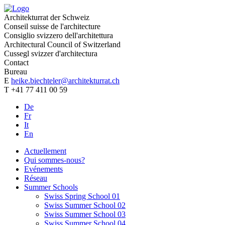
Architekturrat der Schweiz
Conseil suisse de l'architecture
Consiglio svizzero dell'architettura
Architectural Council of Switzerland
Cussegl svizzer d'architectura
Contact
Bureau
E
heike.biechteler@architekturrat.ch
T +41 77 411 00 59
De
Fr
It
En
Actuellement
Qui sommes-nous?
Evénements
Réseau
Summer Schools
Swiss Spring School 01
Swiss Summer School 02
Swiss Summer School 03
Swiss Summer School 04