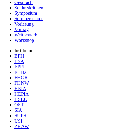
Gespräch
Schlusskritiken
Symposium
Summerschool
Vorlesung
Vortrag
Wettbewerb
Workshop
Institution
BFH
BSA
EPFL
ETHZ
FHGR
FHNW
HEIA
HEPIA
HSLU
OST
SIA
SUPSI
USI
ZHAW