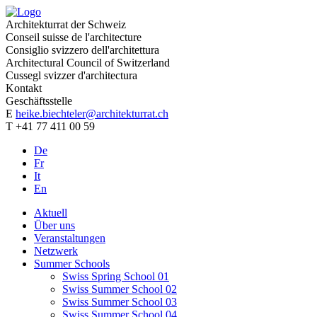
Architekturrat der Schweiz
Conseil suisse de l'architecture
Consiglio svizzero dell'architettura
Architectural Council of Switzerland
Cussegl svizzer d'architectura
Kontakt
Geschäftsstelle
E
heike.biechteler@architekturrat.ch
T +41 77 411 00 59
De
Fr
It
En
Aktuell
Über uns
Veranstaltungen
Netzwerk
Summer Schools
Swiss Spring School 01
Swiss Summer School 02
Swiss Summer School 03
Swiss Summer School 04