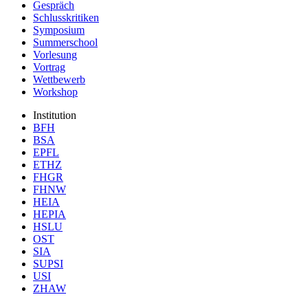
Gespräch
Schlusskritiken
Symposium
Summerschool
Vorlesung
Vortrag
Wettbewerb
Workshop
Institution
BFH
BSA
EPFL
ETHZ
FHGR
FHNW
HEIA
HEPIA
HSLU
OST
SIA
SUPSI
USI
ZHAW