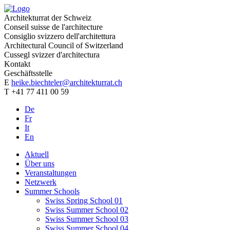
Architekturrat der Schweiz
Conseil suisse de l'architecture
Consiglio svizzero dell'architettura
Architectural Council of Switzerland
Cussegl svizzer d'architectura
Kontakt
Geschäftsstelle
E
heike.biechteler@architekturrat.ch
T +41 77 411 00 59
De
Fr
It
En
Aktuell
Über uns
Veranstaltungen
Netzwerk
Summer Schools
Swiss Spring School 01
Swiss Summer School 02
Swiss Summer School 03
Swiss Summer School 04