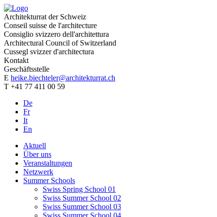
Architekturrat der Schweiz
Conseil suisse de l'architecture
Consiglio svizzero dell'architettura
Architectural Council of Switzerland
Cussegl svizzer d'architectura
Kontakt
Geschäftsstelle
E
heike.biechteler@architekturrat.ch
T +41 77 411 00 59
De
Fr
It
En
Aktuell
Über uns
Veranstaltungen
Netzwerk
Summer Schools
Swiss Spring School 01
Swiss Summer School 02
Swiss Summer School 03
Swiss Summer School 04