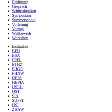
Eröffnung
Gespräch
Schlusskritiken
Symposium
Summerschool
Vorlesung
Vortrag
Wettbewerb
Workshop
Institution
BFH
BSA
EPFL
ETHZ
FHGR
FHNW
HEIA
HEPIA
HSLU
OST
SIA
SUPSI
USI
ZHAW