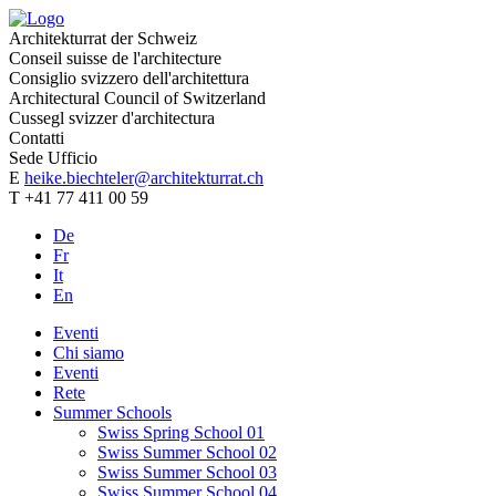
Architekturrat der Schweiz
Conseil suisse de l'architecture
Consiglio svizzero dell'architettura
Architectural Council of Switzerland
Cussegl svizzer d'architectura
Contatti
Sede Ufficio
E
heike.biechteler@architekturrat.ch
T +41 77 411 00 59
De
Fr
It
En
Eventi
Chi siamo
Eventi
Rete
Summer Schools
Swiss Spring School 01
Swiss Summer School 02
Swiss Summer School 03
Swiss Summer School 04