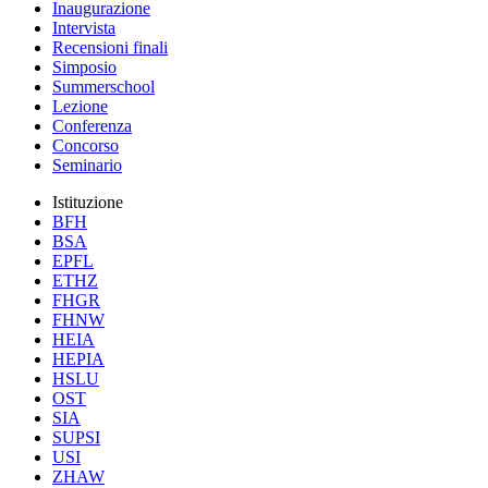
Inaugurazione
Intervista
Recensioni finali
Simposio
Summerschool
Lezione
Conferenza
Concorso
Seminario
Istituzione
BFH
BSA
EPFL
ETHZ
FHGR
FHNW
HEIA
HEPIA
HSLU
OST
SIA
SUPSI
USI
ZHAW