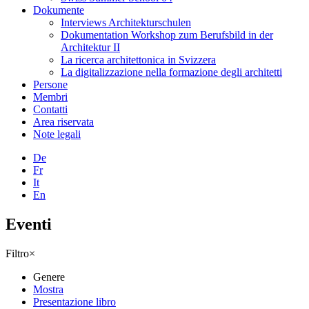
Dokumente
Interviews Architekturschulen
Dokumentation Workshop zum Berufsbild in der
Architektur II
La ricerca architettonica in Svizzera
La digitalizzazione nella formazione degli architetti
Persone
Membri
Contatti
Area riservata
Note legali
De
Fr
It
En
Eventi
Filtro
×
Genere
Mostra
Presentazione libro