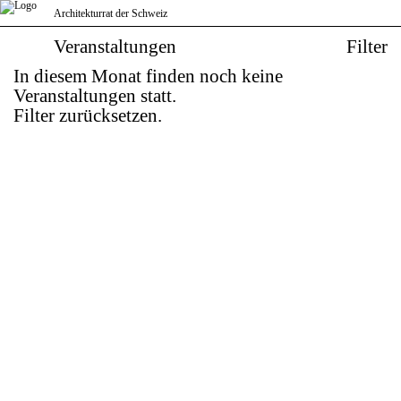
Architekturrat der Schweiz
Veranstaltungen
Filter
Filter zurücksetzen
In diesem Monat finden noch keine
Typ
Veranstaltungen statt.
Ausstellung
Filter zurücksetzen
.
Buchvorstellung
Eröffnung
Gespräch
Schlusskritiken
Symposium
Summerschool
Vorlesung
Vortrag
Wettbewerb
Workshop
Institution
BFH
BSA
EPFL
ETHZ