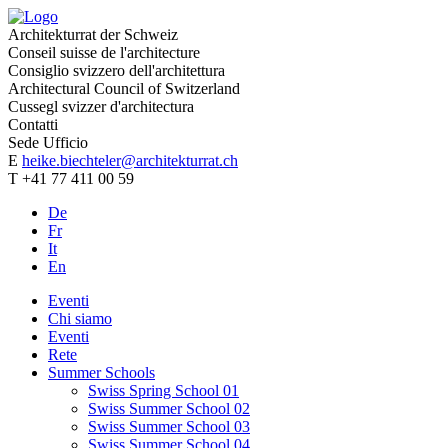
Architekturrat der Schweiz
Conseil suisse de l'architecture
Consiglio svizzero dell'architettura
Architectural Council of Switzerland
Cussegl svizzer d'architectura
Contatti
Sede Ufficio
E
heike.biechteler@architekturrat.ch
T +41 77 411 00 59
De
Fr
It
En
Eventi
Chi siamo
Eventi
Rete
Summer Schools
Swiss Spring School 01
Swiss Summer School 02
Swiss Summer School 03
Swiss Summer School 04