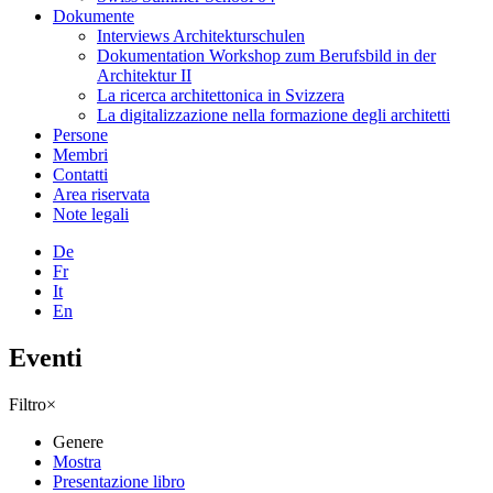
Dokumente
Interviews Architekturschulen
Dokumentation Workshop zum Berufsbild in der
Architektur II
La ricerca architettonica in Svizzera
La digitalizzazione nella formazione degli architetti
Persone
Membri
Contatti
Area riservata
Note legali
De
Fr
It
En
Eventi
Filtro
×
Genere
Mostra
Presentazione libro