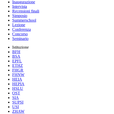
Inaugurazione
Intervista
Recensioni finali
Simposio
Summerschool
Lezione
Conferenza
Concorso
Seminario
Istituzione
BFH
BSA
EPFL
ETHZ
FHGR
FHNW
HEIA
HEPIA
HSLU
OST
SIA
SUPSI
USI
ZHAW