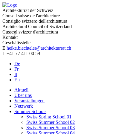
Architekturrat der Schweiz
Conseil suisse de l'architecture
Consiglio svizzero dell'architettura
Architectural Council of Switzerland
Cussegl svizzer d'architectura
Kontakt
Geschäftsstelle
E
heike.biechteler@architekturrat.ch
T +41 77 411 00 59
De
Fr
It
En
Aktuell
Über uns
Veranstaltungen
Netzwerk
Summer Schools
Swiss Spring School 01
Swiss Summer School 02
Swiss Summer School 03
Swiss Summer School 04