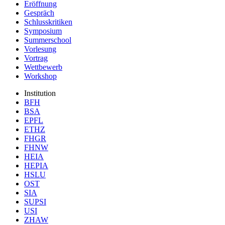
Eröffnung
Gespräch
Schlusskritiken
Symposium
Summerschool
Vorlesung
Vortrag
Wettbewerb
Workshop
Institution
BFH
BSA
EPFL
ETHZ
FHGR
FHNW
HEIA
HEPIA
HSLU
OST
SIA
SUPSI
USI
ZHAW