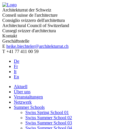
Architekturrat der Schweiz
Conseil suisse de l'architecture
Consiglio svizzero dell'architettura
Architectural Council of Switzerland
Cussegl svizzer d'architectura
Kontakt
Geschäftsstelle
E
heike.biechteler@architekturrat.ch
T +41 77 411 00 59
De
Fr
It
En
Aktuell
Über uns
Veranstaltungen
Netzwerk
Summer Schools
Swiss Spring School 01
Swiss Summer School 02
Swiss Summer School 03
Swiss Summer School 04