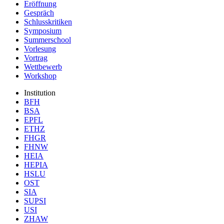
Eröffnung
Gespräch
Schlusskritiken
Symposium
Summerschool
Vorlesung
Vortrag
Wettbewerb
Workshop
Institution
BFH
BSA
EPFL
ETHZ
FHGR
FHNW
HEIA
HEPIA
HSLU
OST
SIA
SUPSI
USI
ZHAW