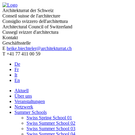
Architekturrat der Schweiz
Conseil suisse de l'architecture
Consiglio svizzero dell'architettura
Architectural Council of Switzerland
Cussegl svizzer d'architectura
Kontakt
Geschäftsstelle
E
heike.biechteler@architekturrat.ch
T +41 77 411 00 59
De
Fr
It
En
Aktuell
Über uns
Veranstaltungen
Netzwerk
Summer Schools
Swiss Spring School 01
Swiss Summer School 02
Swiss Summer School 03
Swiss Summer School 04