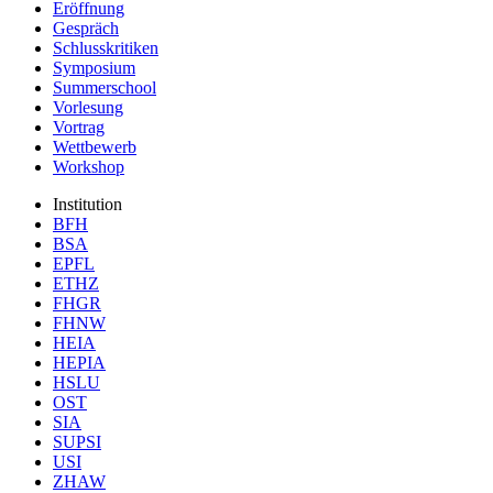
Eröffnung
Gespräch
Schlusskritiken
Symposium
Summerschool
Vorlesung
Vortrag
Wettbewerb
Workshop
Institution
BFH
BSA
EPFL
ETHZ
FHGR
FHNW
HEIA
HEPIA
HSLU
OST
SIA
SUPSI
USI
ZHAW