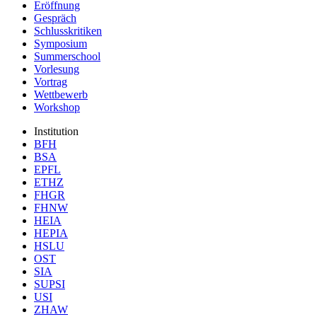
Eröffnung
Gespräch
Schlusskritiken
Symposium
Summerschool
Vorlesung
Vortrag
Wettbewerb
Workshop
Institution
BFH
BSA
EPFL
ETHZ
FHGR
FHNW
HEIA
HEPIA
HSLU
OST
SIA
SUPSI
USI
ZHAW