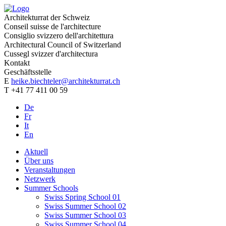
Architekturrat der Schweiz
Conseil suisse de l'architecture
Consiglio svizzero dell'architettura
Architectural Council of Switzerland
Cussegl svizzer d'architectura
Kontakt
Geschäftsstelle
E
heike.biechteler@architekturrat.ch
T +41 77 411 00 59
De
Fr
It
En
Aktuell
Über uns
Veranstaltungen
Netzwerk
Summer Schools
Swiss Spring School 01
Swiss Summer School 02
Swiss Summer School 03
Swiss Summer School 04